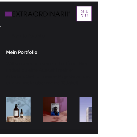
ME
NU
Back to Portfolio
Mein Portfolio
Willkommen in meinem Portfolio. Hier
findest du eine Auswahl meiner
Arbeiten. Sieh dir meine Projekte an und
erfahre mehr über meine Tätigkeit.