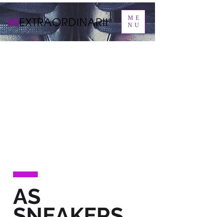
ME
NU
AS
SNEAKERS